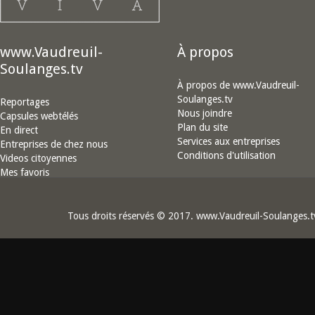
www.Vaudreuil-
À propos
Soulanges.tv
À propos de www.Vaudreuil-
Soulanges.tv
Reportages
Nous joindre
Capsules webtélés
Plan du site
En direct
Services aux entreprises
Entreprises de chez nous
Conditions d'utilisation
Videos citoyennes
Mes favoris
Tous droits réservés © 2017. www.Vaudreuil-Soulanges.t