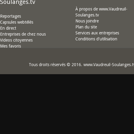
Soulanges.tv
À propos de www.Vaudreuil-
Soulanges.tv
Reportages
Nous joindre
Capsules webtélés
Plan du site
En direct
Services aux entreprises
Entreprises de chez nous
Conditions d'utilisation
Videos citoyennes
Mes favoris
Tous droits réservés © 2016. www.Vaudreuil-Soulanges.t