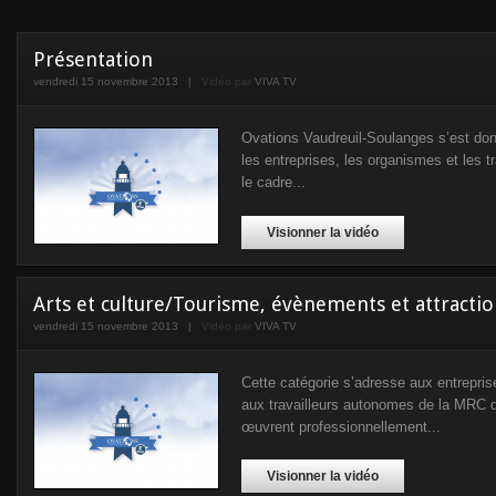
Présentation
vendredi 15 novembre 2013
|
Vidéo par
VIVA TV
Ovations Vaudreuil-Soulanges s’est don
les entreprises, les organismes et les t
le cadre...
Visionner la vidéo
Arts et culture/Tourisme, évènements et attractio
vendredi 15 novembre 2013
|
Vidéo par
VIVA TV
Cette catégorie s’adresse aux entrepri
aux travailleurs autonomes de la MRC 
œuvrent profes­sionnellement...
Visionner la vidéo