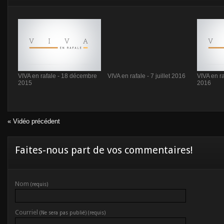
VIVA en rafale - 18 décembre
VIVA en rafale - 7 juillet 2016
VIVA en r
2015
2016
« Vidéo précédent
Faites-nous part de vos commentaires!
Nom
(requis)
Courriel
(Ne sera pas publié) (requis)