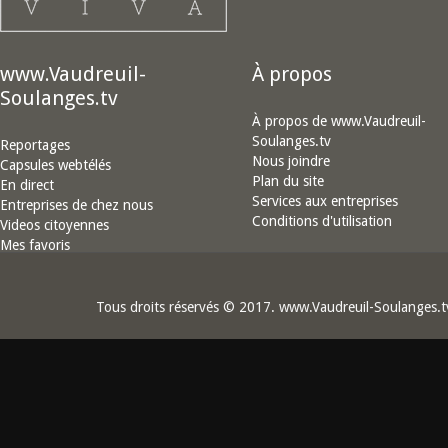
www.Vaudreuil-
À propos
Soulanges.tv
À propos de www.Vaudreuil-
Soulanges.tv
Reportages
Nous joindre
Capsules webtélés
Plan du site
En direct
Services aux entreprises
Entreprises de chez nous
Conditions d'utilisation
Videos citoyennes
Mes favoris
Tous droits réservés © 2017. www.Vaudreuil-Soulanges.t