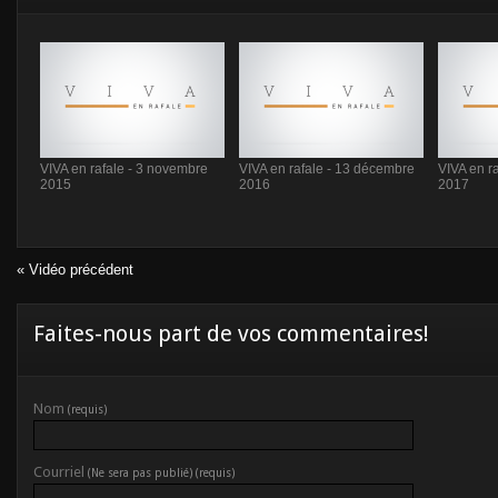
VIVA en rafale - 3 novembre
VIVA en rafale - 13 décembre
VIVA en ra
2015
2016
2017
« Vidéo précédent
Faites-nous part de vos commentaires!
Nom
(requis)
Courriel
(Ne sera pas publié) (requis)