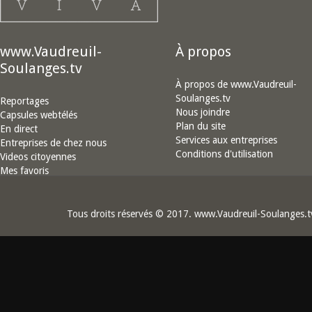
www.Vaudreuil-
À propos
Soulanges.tv
À propos de www.Vaudreuil-
Soulanges.tv
Reportages
Nous joindre
Capsules webtélés
Plan du site
En direct
Services aux entreprises
Entreprises de chez nous
Conditions d'utilisation
Videos citoyennes
Mes favoris
Tous droits réservés © 2017. www.Vaudreuil-Soulanges.t