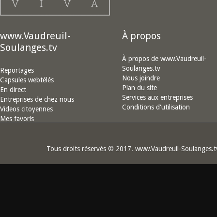
www.Vaudreuil-
À propos
Soulanges.tv
À propos de www.Vaudreuil-
Soulanges.tv
Reportages
Nous joindre
Capsules webtélés
Plan du site
En direct
Services aux entreprises
Entreprises de chez nous
Conditions d'utilisation
Videos citoyennes
Mes favoris
Tous droits réservés © 2017. www.Vaudreuil-Soulanges.t