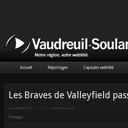
Accueil
Reportages
Capsules webtélé
Les Braves de Valleyfield pa
jeudi 8 août 2013
|
Vidéo par
Caroline Lamarre
Partagez :