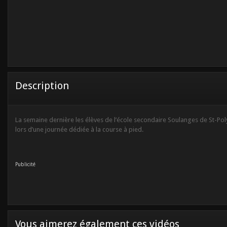
Description
La semaine dernière les élèves de l’école secondaire Soulanges de St-Pol
lors d’une journée dédiée à la course à pied.
Publicité
Vous aimerez également ces vidéos