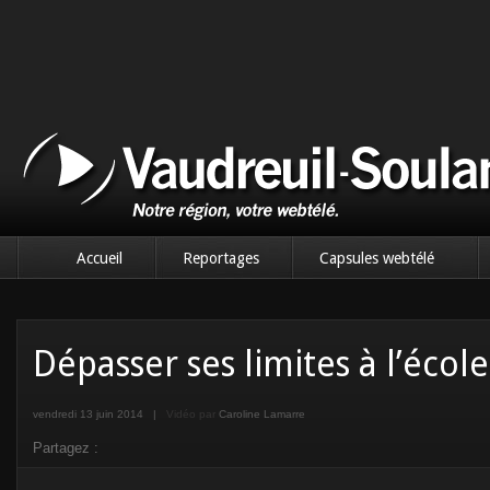
Accueil
Reportages
Capsules webtélé
Dépasser ses limites à l’écol
vendredi 13 juin 2014
|
Vidéo par
Caroline Lamarre
Partagez :