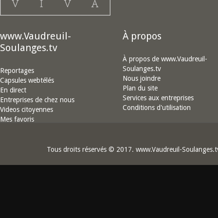
www.Vaudreuil-
À propos
Soulanges.tv
À propos de www.Vaudreuil-
Soulanges.tv
Reportages
Nous joindre
Capsules webtélés
Plan du site
En direct
Services aux entreprises
Entreprises de chez nous
Conditions d'utilisation
Videos citoyennes
Mes favoris
Tous droits réservés © 2017. www.Vaudreuil-Soulanges.t