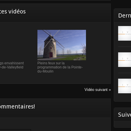
es vidéos
Dern
ngs envahissent
Pleins feux sur la
-de-Valleyfield
programmation de la Pointe-
du-Moulin
Vidéo suivant »
commentaires!
Suiv