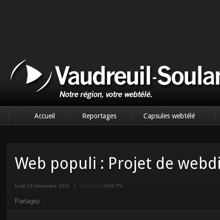
Accueil
Reportages
Capsules webtélé
Web populi : Projet de webdi
lundi 19 décembre 2011
|
Vidéo par
VIVA TV
Partagez :