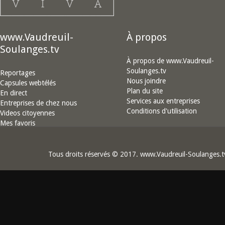
www.Vaudreuil-
À propos
Soulanges.tv
À propos de www.Vaudreuil-
Soulanges.tv
Reportages
Nous joindre
Capsules webtélés
Plan du site
En direct
Services aux entreprises
Entreprises de chez nous
Conditions d'utilisation
Videos citoyennes
Mes favoris
Tous droits réservés © 2017. www.Vaudreuil-Soulanges.t