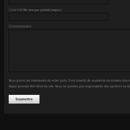
Courriel
(Ne sera pas publié) (requis)
Commentaire
Nous prions les internautes de rester polis. Il est interdit de soumettre du contenu discr
lequel pourrait être retiré du site. Nous ne sommes pas responsables des opinions ou d