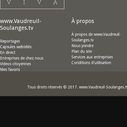
www.Vaudreuil-
À propos
Soulanges.tv
À propos de www.Vaudreuil-
Soulanges.tv
Reportages
Nous joindre
Capsules webtélés
Plan du site
En direct
Services aux entreprises
Entreprises de chez nous
Conditions d'utilisation
Videos citoyennes
Mes favoris
Tous droits réservés © 2017. www.Vaudreuil-Soulanges.t