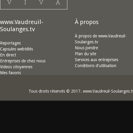
www.Vaudreuil-
À propos
Soulanges.tv
À propos de www.Vaudreuil-
Soulanges.tv
Reportages
Nous joindre
Capsules webtélés
Plan du site
En direct
Services aux entreprises
Entreprises de chez nous
Conditions d'utilisation
Videos citoyennes
Mes favoris
Tous droits réservés © 2017. www.Vaudreuil-Soulanges.t