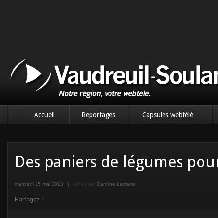
Accueil
Reportages
Capsules webtélé
Des paniers de légumes pour
mercredi 15 mai 2013
|
Vidéo par
Caroline Lamarre
Partagez :