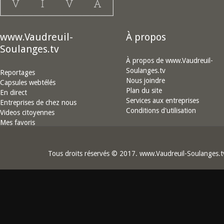
www.Vaudreuil-
À propos
Soulanges.tv
À propos de www.Vaudreuil-
Soulanges.tv
Reportages
Nous joindre
Capsules webtélés
Plan du site
En direct
Services aux entreprises
Entreprises de chez nous
Conditions d'utilisation
Videos citoyennes
Mes favoris
Tous droits réservés © 2017. www.Vaudreuil-Soulanges.t