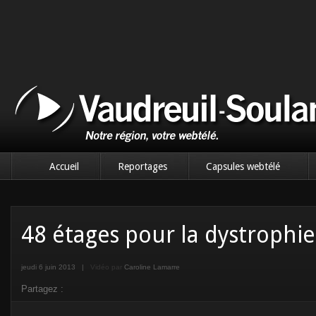
Accueil
Reportages
Capsules webtélé
48 étages pour la dystrophi
jeudi 6 juin 2013
|
Vidéo par
Caroline Lamarre
Partagez :