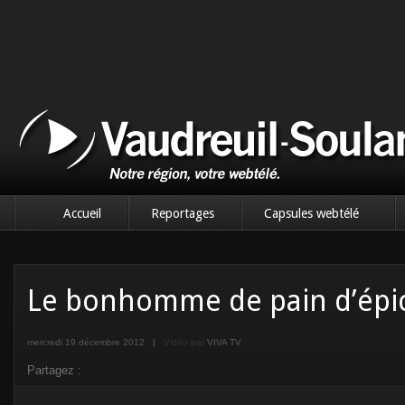
Accueil
Reportages
Capsules webtélé
Le bonhomme de pain d’épi
mercredi 19 décembre 2012
|
Vidéo par
VIVA TV
Partagez :