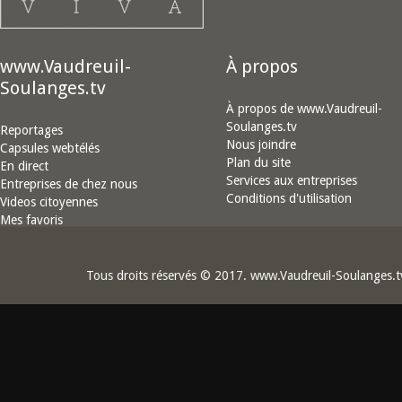
www.Vaudreuil-
À propos
Soulanges.tv
À propos de www.Vaudreuil-
Soulanges.tv
Reportages
Nous joindre
Capsules webtélés
Plan du site
En direct
Services aux entreprises
Entreprises de chez nous
Conditions d'utilisation
Videos citoyennes
Mes favoris
Tous droits réservés © 2017. www.Vaudreuil-Soulanges.t