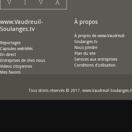
www.Vaudreuil-
À propos
Soulanges.tv
À propos de www.Vaudreuil-
Soulanges.tv
Reportages
Nous joindre
Capsules webtélés
Plan du site
En direct
Services aux entreprises
Entreprises de chez nous
Conditions d'utilisation
Videos citoyennes
Mes favoris
Tous droits réservés © 2017. www.Vaudreuil-Soulanges.t