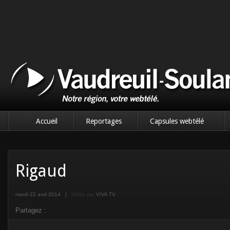
Accueil
Reportages
Capsules webtélé
Rigaud
mardi 22 avril 2014
|
Vidéo par
VIVA TV
Partagez :