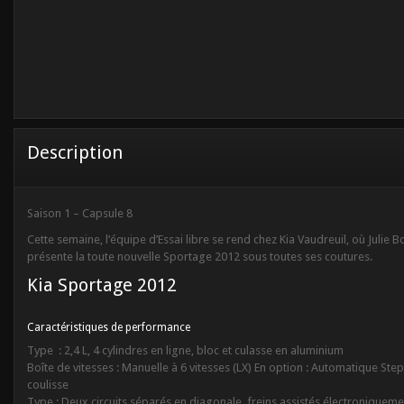
Description
Saison 1 – Capsule 8
Cette semaine, l’équipe d’Essai libre se rend chez Kia Vaudreuil, où Julie B
présente la toute nouvelle Sportage 2012 sous toutes ses coutures.
Kia Sportage 2012
Caractéristiques de performance
Type : 2,4 L, 4 cylindres en ligne, bloc et culasse en aluminium
Boîte de vitesses : Manuelle à 6 vitesses (LX) En option : Automatique Stept
coulisse
Type : Deux circuits séparés en diagonale, freins assistés électroniqueme