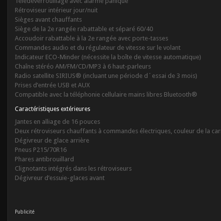
Télédéverrouillage avec alarme panique
Rétroviseur intérieur jour/nuit
Sièges avant chauffants
Siège de la 2e rangée rabattable et séparé 60/40
Accoudoir rabattable à la 2e rangée avec porte-tasses
Commandes audio et du régulateur de vitesse sur le volant
Indicateur ECO-Minder (nécessite la boîte de vitesse automatique)
Chaîne stéréo AM/FM/CD/MP3 à 6 haut-parleurs
Radio satellite SIRIUS® (incluant une période d´essai de 3 mois)
Prises d’entrée USB et AUX
Compatible avec la téléphonie cellulaire mains libres Bluetooth®
Caractéristiques extérieures
Jantes en alliage de 16 pouces
Deux rétroviseurs chauffants à commandes électriques, couleur de la car
Dégivreur de glace arrière
Pneus P215/70R16
Phares antibrouillard
Clignotants intégrés dans les rétroviseurs
Dégivreur d’essuie-glaces avant
Publicité