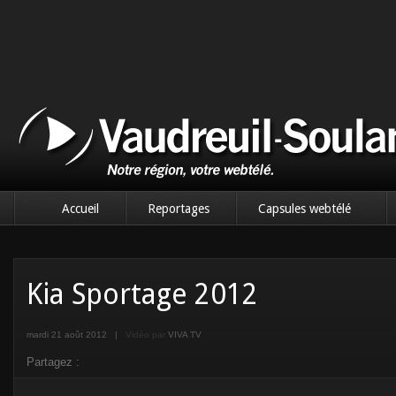
Accueil
Reportages
Capsules webtélé
Kia Sportage 2012
mardi 21 août 2012
|
Vidéo par
VIVA TV
Partagez :