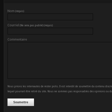
Nom
(requis)
Courriel
(Ne sera pas publié) (requis)
Commentaire
Nous prions les internautes de rester polis. Il est interdit de soumettre du contenu discr
lequel pourrait être retiré du site. Nous ne sommes pas responsables des opinions ou d