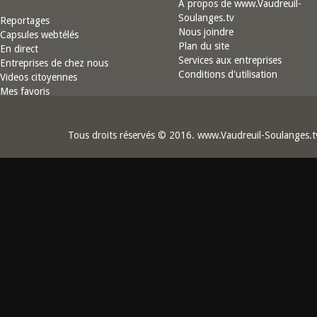
À propos de www.Vaudreuil-
Soulanges.tv
Reportages
Nous joindre
Capsules webtélés
Plan du site
En direct
Services aux entreprises
Entreprises de chez nous
Conditions d'utilisation
Videos citoyennes
Mes favoris
Tous droits réservés © 2016. www.Vaudreuil-Soulanges.t