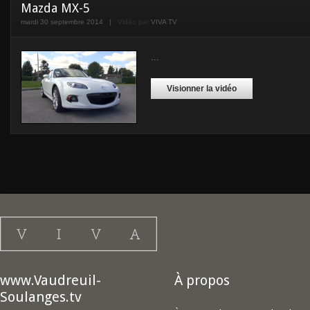
Mazda MX-5
mardi 30 septembre 2014
|
Vidéo par
VIVA TV
...
Visionner la vidéo
www.Vaudreuil-
À propos
Soulanges.tv