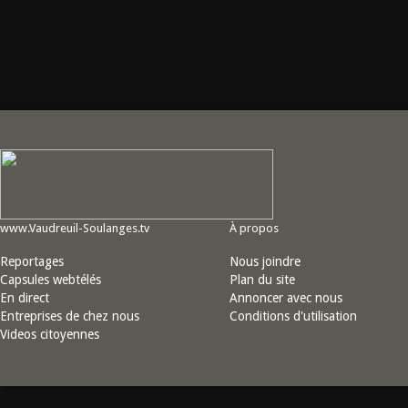
www.Vaudreuil-Soulanges.tv
À propos
Reportages
Nous joindre
Capsules webtélés
Plan du site
En direct
Annoncer avec nous
Entreprises de chez nous
Conditions d'utilisation
Videos citoyennes