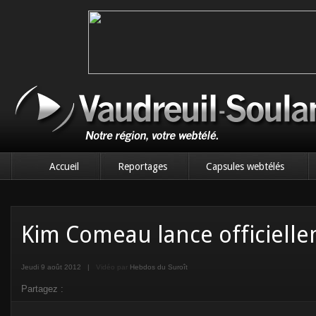
Accueil
Reportages
Capsules webtélés
Kim Comeau lance officiell
Jeudi 9 août 2012
|
Vidéo par
Hebdos du Suroît
Partagez :