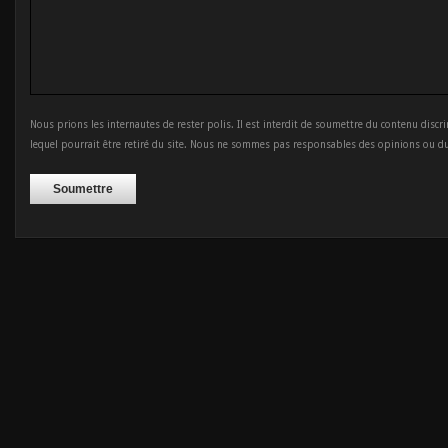
Nous prions les internautes de rester polis. Il est interdit de soumettre du contenu discr
lequel pourrait être retiré du site. Nous ne sommes pas responsables des opinions ou d